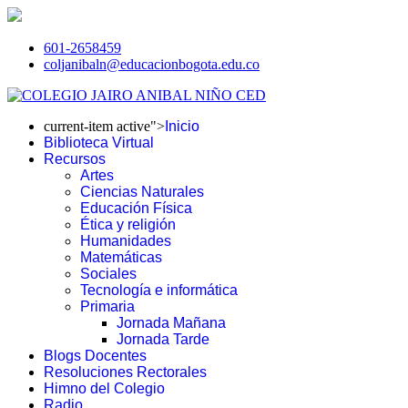
601-2658459
coljanibaln@educacionbogota.edu.co
current-item active">
Inicio
Biblioteca Virtual
Recursos
Artes
Ciencias Naturales
Educación Física
Ética y religión
Humanidades
Matemáticas
Sociales
Tecnología e informática
Primaria
Jornada Mañana
Jornada Tarde
Blogs Docentes
Resoluciones Rectorales
Himno del Colegio
Radio